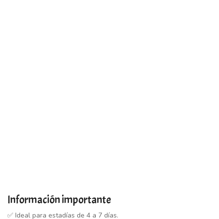
Salidas
Disponible: martes, jueves y sabados
salidas 9 hs
duracion 7 hs
Transporte
Información importante
✅ Ideal para estadías de 4 a 7 días.