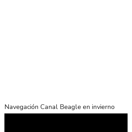
Éclaireurs, uno de los símbolos más reconocidos de Tierra del
Fuego.
Una experiencia ideal para observar fauna marina y capturar las
mejores fotografías del Fin del Mundo.
✅ Canal Beagle
✅ Isla de los Lobos
✅ Isla de los Pájaros
✅ Faro Les Éclaireurs
✅ Fauna marina austral
Navegación Canal Beagle en invierno