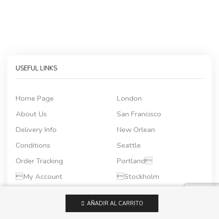
USEFUL LINKS
Home Page
London
About Us
San Francisco
Delivery Info
New Orlean
Conditions
Seattle
Order Tracking
Portland
My Account
Stockholm
My Wishlist
Hoffenheim
AÑADIR AL CARRITO