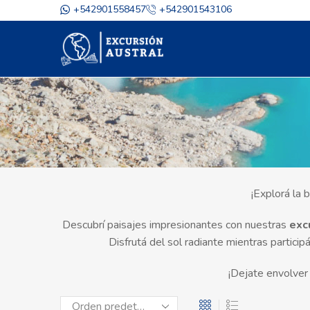
+542901558457
+542901543106
¡Explorá la 
Descubrí paisajes impresionantes con nuestras
excu
Disfrutá del sol radiante mientras particip
¡Dejate envolver