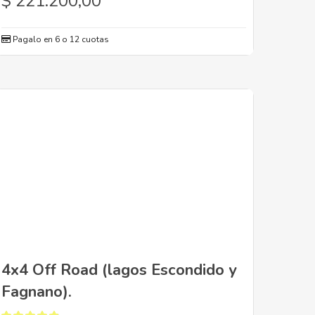
$
221.200,00
Pagalo en 6 o 12 cuotas
4x4 Off Road (lagos Escondido y
Fagnano).