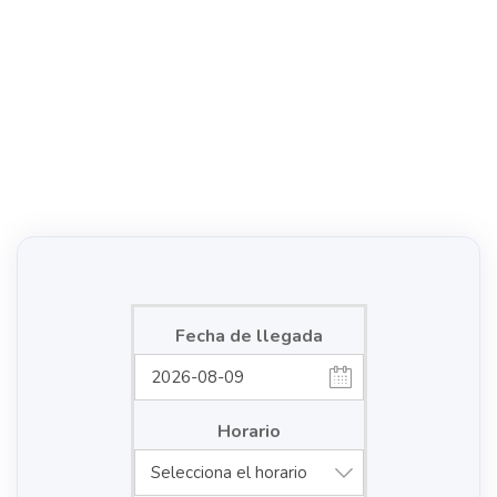
Salidas
Todos los días a las 9:00 y a las 15:00 hs. (Desde Octubre hasta
los primeros días de Abril.)
Presentación en el muelle con 30 minutos de antelación
Fecha de llegada
Horario