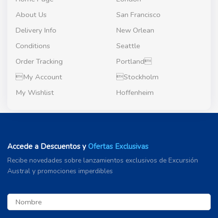
About Us
San Francisco
Delivery Info
New Orlean
Conditions
Seattle
Order Tracking
Portland
My Account
Stockholm
My Wishlist
Hoffenheim
Accede a Descuentos y
Ofertas Exclusivas
Recibe novedades sobre lanzamientos exclusivos de Excursión
Austral y promociones
imperdibles