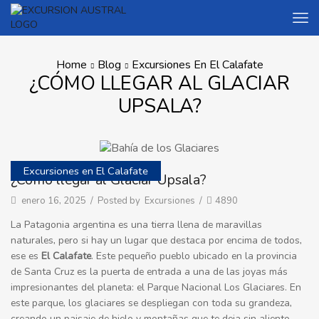
Home
Blog
Excursiones En El Calafate
¿CÓMO LLEGAR AL GLACIAR
UPSALA?
Excursiones en El Calafate
¿Cómo llegar al Glaciar Upsala?
enero 16, 2025
/
Posted by
Excursiones
/
4890
La Patagonia argentina es una tierra llena de maravillas
naturales, pero si hay un lugar que destaca por encima de todos,
ese es
El Calafate
. Este pequeño pueblo ubicado en la provincia
de Santa Cruz es la puerta de entrada a una de las joyas más
impresionantes del planeta: el Parque Nacional Los Glaciares. En
este parque, los glaciares se despliegan con toda su grandeza,
creando un paisaje de hielo y montañas que te deja sin aliento.