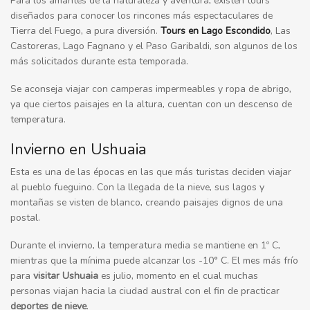
Para los amantes de la naturaleza y aventura, existen
tours
diseñados
para conocer los rincones más espectaculares de
Tierra del Fuego, a pura diversión.
Tours en Lago Escondido
, Las
Castoreras, Lago Fagnano y el Paso Garibaldi, son algunos de los
más solicitados durante esta temporada.
Se aconseja viajar con camperas impermeables y ropa de abrigo,
ya que ciertos paisajes en la altura, cuentan con un descenso de
temperatura.
Invierno en Ushuaia
Esta es una de las épocas en las que más turistas deciden viajar
al pueblo fueguino. Con la llegada de la nieve, sus lagos y
montañas se visten de blanco, creando paisajes dignos de una
postal.
Durante el invierno, la temperatura media se mantiene en 1º C,
mientras que la mínima puede alcanzar los -10° C. El mes más frío
para
visitar
Ushuaia
es julio, momento en el cual muchas
personas viajan hacia la ciudad austral con el fin de practicar
deportes de nieve
.