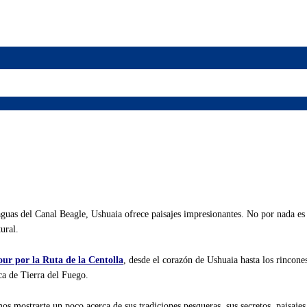
guas del Canal Beagle, Ushuaia ofrece paisajes impresionantes. No por nada es 
ural.
our por la Ruta de la Centolla
, desde el corazón de Ushuaia hasta los rincon
ca de Tierra del Fuego.
s mostrarte un poco acerca de sus tradiciones pesqueras, sus secretos, paisajes