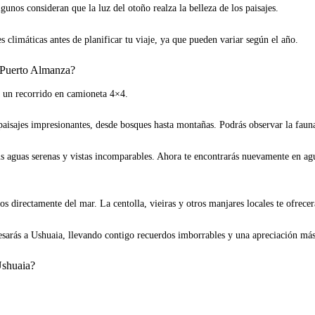
unos consideran que la luz del otoño realza la belleza de los paisajes.
s climáticas antes de planificar tu viaje, ya que pueden variar según el año.
n Puerto Almanza?
a un recorrido en camioneta 4×4.
paisajes impresionantes, desde bosques hasta montañas. Podrás observar la fauna
us aguas serenas y vistas incomparables. Ahora te encontrarás nuevamente en agu
os directamente del mar. La centolla, vieiras y otros manjares locales te ofrecer
esarás a Ushuaia, llevando contigo recuerdos imborrables y una apreciación más
Ushuaia?