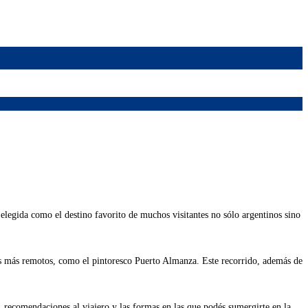
elegida como el destino favorito de muchos visitantes no sólo argentinos sino
es más remotos, como el pintoresco Puerto Almanza. Este recorrido, además de
, recomendaciones al viajero y las formas en las que podés sumergirte en la