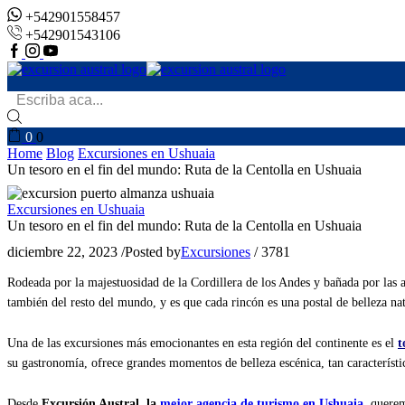
+542901558457
+542901543106
Facebook
Instagram
Youtube
Search
Antártida
Ushuaia
Mi Cuenta
Noticias
input
0
0
Home
Blog
Excursiones en Ushuaia
Un tesoro en el fin del mundo: Ruta de la Centolla en Ushuaia
Excursiones en Ushuaia
Un tesoro en el fin del mundo: Ruta de la Centolla en Ushuaia
diciembre 22, 2023
/
Posted by
Excursiones
/
3781
Rodeada por la majestuosidad de la Cordillera de los Andes y bañada por las a
también del resto del mundo, y es que cada rincón es una postal de belleza nat
Una de las excursiones más emocionantes en esta región del continente es el
t
su gastronomía, ofrece grandes momentos de belleza escénica, tan característi
Desde
Excursión Austral, la
mejor agencia de turismo en Ushuaia
,
queremo