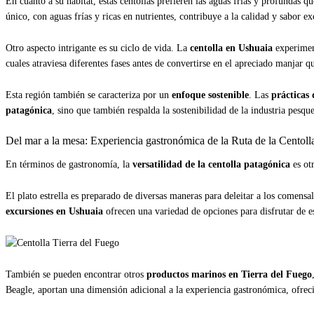
En cuanto a su hábitat, estas centollas prefieren las aguas frías y profundas q
único, con aguas frías y ricas en nutrientes, contribuye a la calidad y sabor ex
Otro aspecto intrigante es su ciclo de vida. La
centolla en Ushuaia
experiment
cuales atraviesa diferentes fases antes de convertirse en el apreciado manjar 
Esta región también se caracteriza por un
enfoque sostenible
. Las
prácticas 
patagónica
, sino que también respalda la sostenibilidad de la industria pesque
Del mar a la mesa: Experiencia gastronómica de la Ruta de la Centoll
En términos de gastronomía, la
versatilidad de la centolla patagónica
es otr
El plato estrella es preparado de diversas maneras para deleitar a los comensal
excursiones en Ushuaia
ofrecen una variedad de opciones para disfrutar de e
También se pueden encontrar otros
productos marinos en Tierra del Fuego
Beagle, aportan una dimensión adicional a la experiencia gastronómica, ofreci