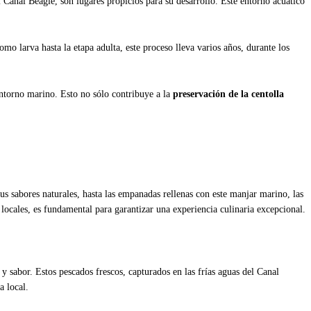
el Canal Beagle, son lugares propicios para su desarrollo. Este entorno acuático
mo larva hasta la etapa adulta, este proceso lleva varios años, durante los
entorno marino. Esto no sólo contribuye a la
preservación de la centolla
sus sabores naturales, hasta las empanadas rellenas con este manjar marino, las
locales, es fundamental para garantizar una experiencia culinaria excepcional.
 y sabor. Estos pescados frescos, capturados en las frías aguas del Canal
a local.