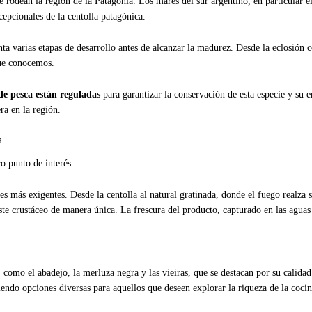
ue rodean la región de la Patagonia. Los mares del sur argentino, en particular 
cepcionales de la centolla patagónica.
a varias etapas de desarrollo antes de alcanzar la madurez. Desde la eclosión co
que conocemos.
de pesca están reguladas
para garantizar la conservación de esta especie y su 
ra en la región.
a
o punto de interés.
es más exigentes. Desde la centolla al natural gratinada, donde el fuego realza 
ste crustáceo de manera única. La frescura del producto, capturado en las aguas 
, como el abadejo, la merluza negra y las vieiras, que se destacan por su calidad
endo opciones diversas para aquellos que deseen explorar la riqueza de la cocin